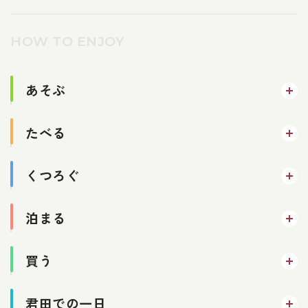
HOW TO ENJOY
あそぶ
たべる
くつろぐ
泊まる
買う
君田での一日