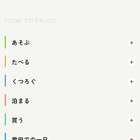
HOW TO ENJOY
あそぶ
たべる
くつろぐ
泊まる
買う
君田での一日