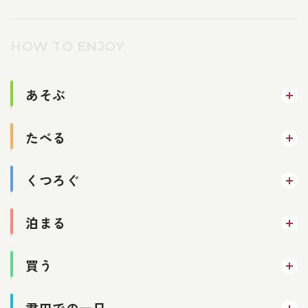
HOW TO ENJOY
あそぶ
たべる
くつろぐ
泊まる
買う
君田での一日