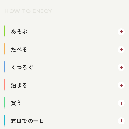
HOW TO ENJOY
あそぶ
たべる
くつろぐ
泊まる
買う
君田での一日